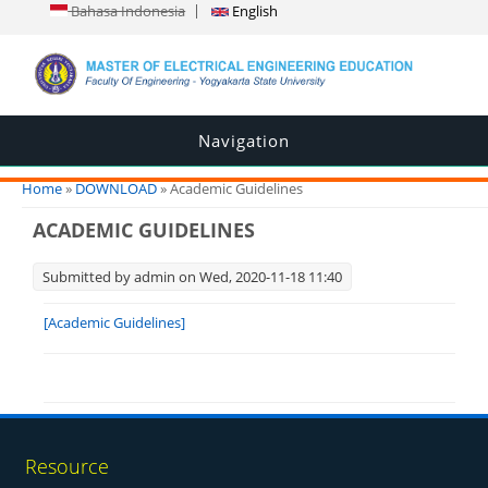
Bahasa Indonesia
English
Navigation
You are here
Home
»
DOWNLOAD
» Academic Guidelines
ACADEMIC GUIDELINES
Submitted by
admin
on Wed, 2020-11-18 11:40
[Academic Guidelines]
Resource